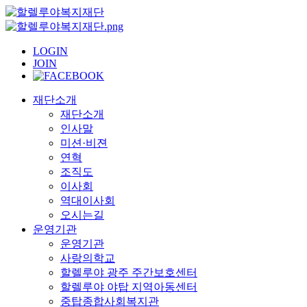
LOGIN
JOIN
재단소개
재단소개
인사말
미션·비젼
연혁
조직도
이사회
역대이사회
오시는길
운영기관
운영기관
사랑의학교
할렐루야 광주 주간보호센터
할렐루야 야탑 지역아동센터
중탑종합사회복지관